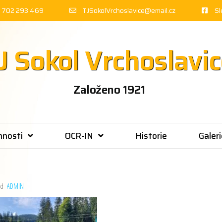
 702 293 469
TJSokolVrchoslavice@email.cz
Sl
J Sokol Vrchoslavi
Založeno 1921
nnosti
OCR-IN
Historie
Galeri
d
ADMIN