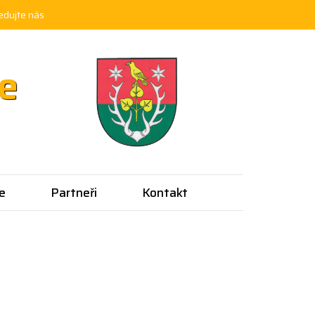
edujte nás
ce
e
Partneři
Kontakt