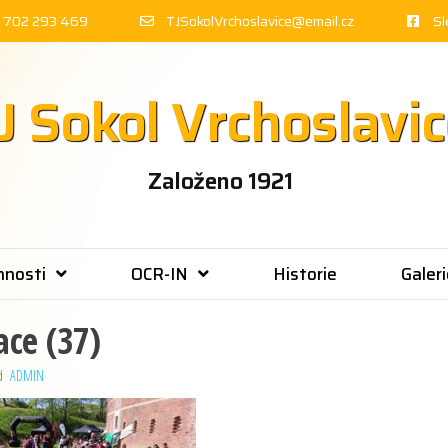
 702 293 469
TJSokolVrchoslavice@email.cz
Sl
J Sokol Vrchoslavi
Založeno 1921
nnosti
OCR-IN
Historie
Galeri
ace (37)
d
ADMIN